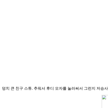
덩치 큰 친구 스튜. 추워서 후디 모자를 눌러써서 그런지 저승사