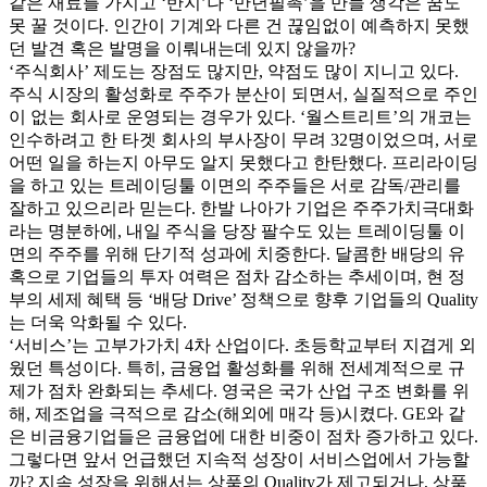
같은 재료를 가지고 ‘반지’나 ‘만년필촉’을 만들 생각은 꿈도
못 꿀 것이다. 인간이 기계와 다른 건 끊임없이 예측하지 못했
던 발견 혹은 발명을 이뤄내는데 있지 않을까?
‘주식회사’ 제도는 장점도 많지만, 약점도 많이 지니고 있다.
주식 시장의 활성화로 주주가 분산이 되면서, 실질적으로 주인
이 없는 회사로 운영되는 경우가 있다. ‘월스트리트’의 개코는
인수하려고 한 타겟 회사의 부사장이 무려 32명이었으며, 서로
어떤 일을 하는지 아무도 알지 못했다고 한탄했다. 프리라이딩
을 하고 있는 트레이딩툴 이면의 주주들은 서로 감독/관리를
잘하고 있으리라 믿는다. 한발 나아가 기업은 주주가치극대화
라는 명분하에, 내일 주식을 당장 팔수도 있는 트레이딩툴 이
면의 주주를 위해 단기적 성과에 치중한다. 달콤한 배당의 유
혹으로 기업들의 투자 여력은 점차 감소하는 추세이며, 현 정
부의 세제 혜택 등 ‘배당 Drive’ 정책으로 향후 기업들의 Quality
는 더욱 악화될 수 있다.
‘서비스’는 고부가가치 4차 산업이다. 초등학교부터 지겹게 외
웠던 특성이다. 특히, 금융업 활성화를 위해 전세계적으로 규
제가 점차 완화되는 추세다. 영국은 국가 산업 구조 변화를 위
해, 제조업을 극적으로 감소(해외에 매각 등)시켰다. GE와 같
은 비금융기업들은 금융업에 대한 비중이 점차 증가하고 있다.
그렇다면 앞서 언급했던 지속적 성장이 서비스업에서 가능할
까? 지속 성장을 위해서는 상품의 Quality가 제고되거나, 상품