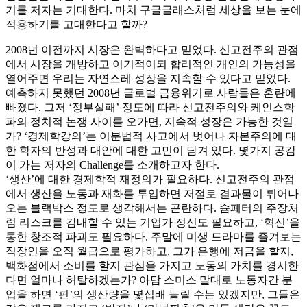
기를 저자는 기대한다. 마치 구글글래스처럼 세상을 보는 눈에
적용하기를 고대한다고 할까?
2008년 이전까지 시장은 완벽하다고 믿었다. 신고전주의 관점
에서 시장을 개방하고 이기적이되 합리적인 개인의 가능성을
열어주면 우리는 자연스레 성장을 지속할 수 있다고 믿었다.
예측하지 못했던 2008년 글로벌 금융위기로 사람들은 혼란에
빠졌다. 그저 ‘정부실패’ 정도에 따라 신고전주의와 케인스학
파의 정치적 논쟁 사이를 오가면, 지속적 성장은 가능한 것일
가? ‘경제학강의’는 이분법적 사고에서 벗어나 자본주의에 대
한 학자의 반성과 대안에 대한 고민이 담겨 있다. 몇가지 공감
이 가는 저자의 Challenge를 소개하고자 한다.
‘생산’에 대한 경제학적 재정의가 필요하다. 신고전주의 관점
에서 생산을 노동과 재화를 투입하면 저절로 결과물이 튀어나
오는 블랙박스 정도로 생각해서는 곤란하다. 슘페터의 주장처
럼 리스크를 감내할 수 있는 기업가 정신도 필요하고, ‘혁신’을
통한 창조적 파괴도 필요하다. 주말에 미생 드라마를 즐겨보는
직장인을 오직 월급으로 평가하고, 그가 은행에 저금을 할지,
백화점에서 소비를 할지 관심을 가지고 노동의 가치를 경시한
다면 얼마나 허탈하겠는가? 아담 스미스 말대로 노동자간 분
업을 하면 ‘핀’의 생산량을 몇십배 늘릴 수는 있겠지만, 그들은