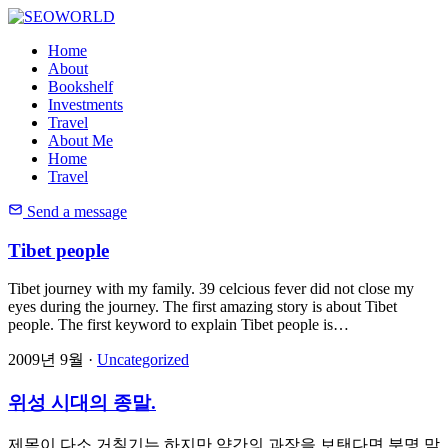
Home
About
Bookshelf
Investments
Travel
About Me
Home
Travel
Send a message
Tibet people
Tibet journey with my family. 39 celcious fever did not close my
eyes during the journey. The first amazing story is about Tibet
people. The first keyword to explain Tibet people is…
2009년 9월 ·
Uncategorized
위성 시대의 종말.
제목이 다소 거칠기는 하지만 약간의 과장을 보탠다면 분명 맞