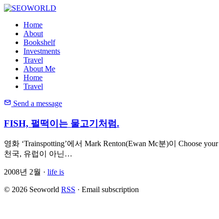
Home
About
Bookshelf
Investments
Travel
About Me
Home
Travel
Send a message
FISH, 펄떡이는 물고기처럼.
영화 ‘Trainspotting’에서 Mark Renton(Ewan Mc분)이 Choose your l
천국, 유럽이 아닌…
2008년 2월 ·
life is
© 2026 Seoworld
RSS
·
Email subscription