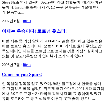
Steve Nash 역시 일찍이 Spurs팬이라고 밝혔듯이, 예외가 아닌
듯하다. Insight를 뽑아내자면, (1) 농구 선수들은 겨울에 빡세
게 운동하고…
2007년 8월 ·
life is
이제는 우승이다! 토트넘 홋스퍼!
이번 시즌 중 가장 알차게 2006-07 시즌을 준비하고 있는 팀은
바로 토트넘 홋스퍼이다. 오늘자 BBC 기사로 호세 무링요 감
독도 데미안 더프를 토트넘으로 보내는 것을 기정사실화하고
있는 것 같고! (무링요의 인터뷰가 소개되어 있다!…
2006년 7월 ·
life is
Come on you Spurs!
현 독일팀 감독을 맡고 있으며, 94년 월드컵에서 한국을 상대
로 그림같은 골을 넣었던 위르겐 클린스만도, 2001년 대륙간컵
에서 5:0으로 프랑스가 한국을 침몰시킬 때 그 중심에 있었던
유리 조르카예프 등 전설들도 이루지 못한 꿈이 있으니,…