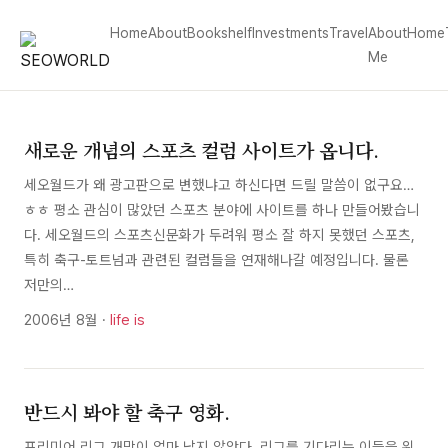
Home
About
Bookshelf
Investments
Travel
About
Home
Me
새로운 개념의 스포츠 컬럼 사이트가 옵니다.
세오월드가 왜 광고판으로 변했냐고 하신다면 드릴 말씀이 없구요…
ㅎㅎ 평소 관심이 많았던 스포츠 분야에 사이트를 하나 만들어봤습니
다. 세오월드의 스포츠신문화가 두려워 평소 잘 하지 못했던 스포츠,
특히 축구-토트넘과 관련된 컬럼들을 연재해나갈 예정입니다. 물론
저만의…
2006년 8월 ·
life is
반드시 봐야 할 축구 영화.
프리미어 리그 개막이 얼마 남지 않았다. 리그를 기다리는 이들을 위