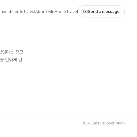
Send a message
Investments
Travel
About Me
Home
Travel
 보인다는 꼬모
모를 만나게 된
RSS
·
Email subscription