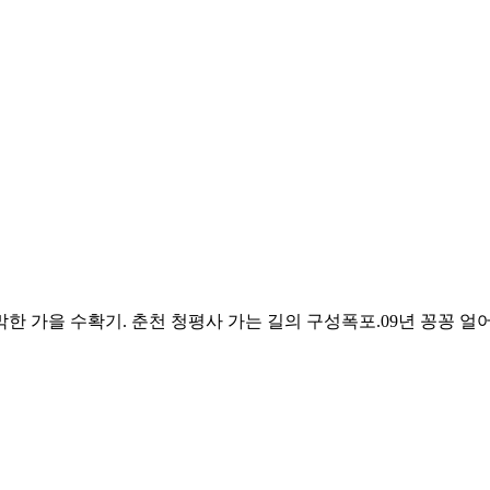
막한 가을 수확기. 춘천 청평사 가는 길의 구성폭포.09년 꽁꽁