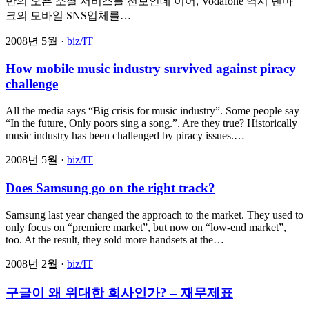
반의 오픈 소셜 서비스를 선보인데 이어, Vodafone 역시 덴마
크의 모바일 SNS업체를…
2008년 5월 ·
biz/IT
How mobile music industry survived against piracy
challenge
All the media says “Big crisis for music industry”. Some people say
“In the future, Only poors sing a song.”. Are they true? Historically
music industry has been challenged by piracy issues.…
2008년 5월 ·
biz/IT
Does Samsung go on the right track?
Samsung last year changed the approach to the market. They used to
only focus on “premiere market”, but now on “low-end market”,
too. At the result, they sold more handsets at the…
2008년 2월 ·
biz/IT
구글이 왜 위대한 회사인가? – 재무제표